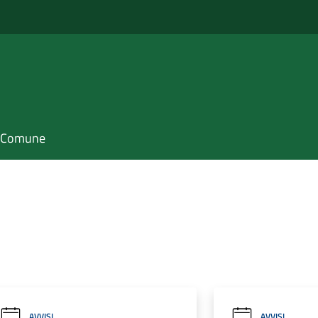
il Comune
AVVISI
AVVISI