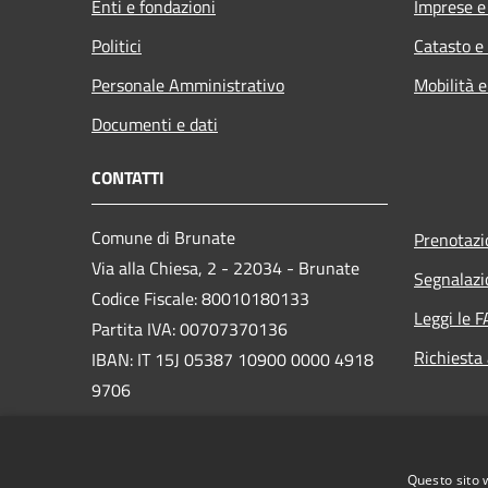
Enti e fondazioni
Imprese 
Politici
Catasto e
Personale Amministrativo
Mobilità e
Documenti e dati
CONTATTI
Comune di Brunate
Prenotaz
Via alla Chiesa, 2 - 22034 - Brunate
Segnalazi
Codice Fiscale: 80010180133
Leggi le 
Partita IVA: 00707370136
Richiesta
IBAN: IT 15J 05387 10900 0000 4918
9706
PEC:
comune.brunate@pec.provincia.como.it
Questo sito 