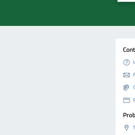
Cont
Prob