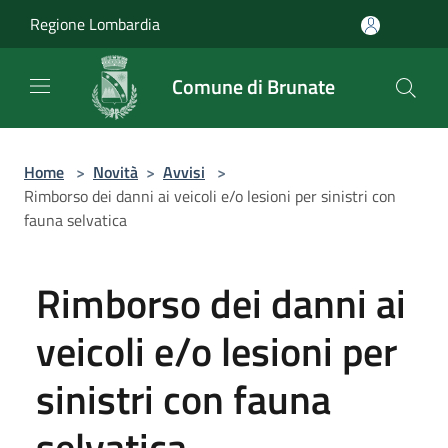
Salta al contenuto principale
Regione Lombardia
Comune di Brunate
Home
>
Novità
>
Avvisi
>
Rimborso dei danni ai veicoli e/o lesioni per sinistri con
fauna selvatica
Rimborso dei danni ai
veicoli e/o lesioni per
sinistri con fauna
selvatica