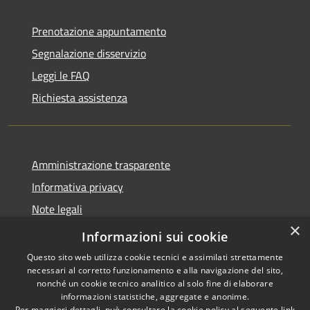
Prenotazione appuntamento
Segnalazione disservizio
Leggi le FAQ
Richiesta assistenza
Amministrazione trasparente
Informativa privacy
Note legali
×
Dichiarazione di accessibilità
Informazioni sui cookie
Questo sito web utilizza cookie tecnici e assimilati strettamente
necessari al corretto funzionamento e alla navigazione del sito,
nonché un cookie tecnico analitico al solo fine di elaborare
informazioni statistiche, aggregate e anonime.
RSS
Copyright © 2026 • Comune di
Per maggiori dettagli, può consultare la cookie policy al seguente
link