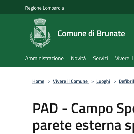
Salta al contenuto principale
Regione Lombardia
Comune di Brunate
Amministrazione
Novità
Servizi
Vivere 
Home
>
Vivere il Comune
>
Luoghi
>
Defibril
PAD - Campo Spo
parete esterna s