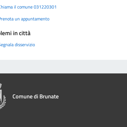
Chiama il comune 031220301
Prenota un appuntamento
lemi in città
Segnala disservizio
Comune di Brunate