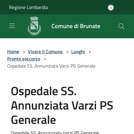
Salta al contenuto principale
Regione Lombardia
Comune di Brunate
Home
>
Vivere il Comune
>
Luoghi
>
Pronto soccorso
>
Ospedale SS. Annunziata Varzi PS Generale
Ospedale SS.
Annunziata Varzi PS
Generale
Ospedale SS. Annunziata Varzi PS Generale