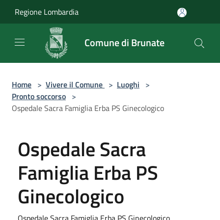
Salta al contenuto principale
Regione Lombardia
Comune di Brunate
Home
>
Vivere il Comune
>
Luoghi
>
Pronto soccorso
>
Ospedale Sacra Famiglia Erba PS Ginecologico
Ospedale Sacra
Famiglia Erba PS
Ginecologico
Ospedale Sacra Famiglia Erba PS Ginecologico