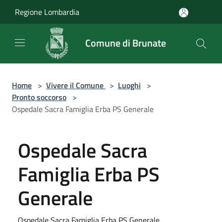
Salta al contenuto principale
Regione Lombardia
Comune di Brunate
Home
>
Vivere il Comune
>
Luoghi
>
Pronto soccorso
>
Ospedale Sacra Famiglia Erba PS Generale
Ospedale Sacra
Famiglia Erba PS
Generale
Ospedale Sacra Famiglia Erba PS Generale