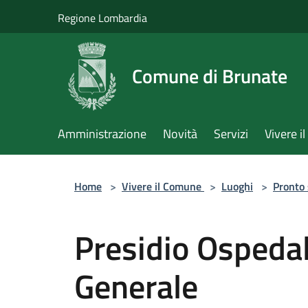
Salta al contenuto principale
Regione Lombardia
Comune di Brunate
Amministrazione
Novità
Servizi
Vivere 
Home
>
Vivere il Comune
>
Luoghi
>
Pronto
Presidio Ospeda
Generale