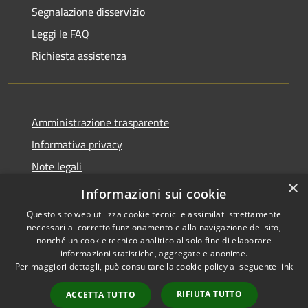
Segnalazione disservizio
Leggi le FAQ
Richiesta assistenza
Amministrazione trasparente
Informativa privacy
Note legali
×
Dichiarazione di accessibilità
Informazioni sui cookie
Questo sito web utilizza cookie tecnici e assimilati strettamente
necessari al corretto funzionamento e alla navigazione del sito,
nonché un cookie tecnico analitico al solo fine di elaborare
informazioni statistiche, aggregate e anonime.
RSS
Copyright © 2026 • Comune di
Per maggiori dettagli, può consultare la cookie policy al seguente
link
Accessibilità
Brunate • Powered by
Privacy
Municipium
Accesso
•
RIFIUTA TUTTO
ACCETTA TUTTO
Cookie
redazione