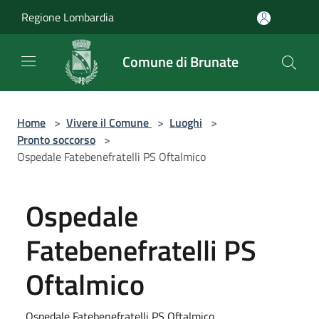
Salta al contenuto principale
Regione Lombardia
Comune di Brunate
Home
>
Vivere il Comune
>
Luoghi
>
Pronto soccorso
>
Ospedale Fatebenefratelli PS Oftalmico
Ospedale
Fatebenefratelli PS
Oftalmico
Ospedale Fatebenefratelli PS Oftalmico