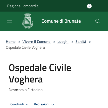
Salta al contenuto principale
Regione Lombardia
Comune di Brunate
Home
>
Vivere il Comune
>
Luoghi
>
Sanità
>
Ospedale Civile Voghera
Ospedale Civile
Voghera
Nosocomio Cittadino
Condividi
Vedi azioni