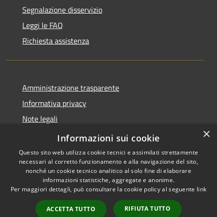
Segnalazione disservizio
Leggi le FAQ
Richiesta assistenza
Amministrazione trasparente
Informativa privacy
Note legali
×
Dichiarazione di accessibilità
Informazioni sui cookie
Questo sito web utilizza cookie tecnici e assimilati strettamente
necessari al corretto funzionamento e alla navigazione del sito,
nonché un cookie tecnico analitico al solo fine di elaborare
informazioni statistiche, aggregate e anonime.
RSS
Copyright © 2026 • Comune di
Per maggiori dettagli, può consultare la cookie policy al seguente
link
Accessibilità
Brunate • Powered by
Privacy
Municipium
Accesso
•
RIFIUTA TUTTO
ACCETTA TUTTO