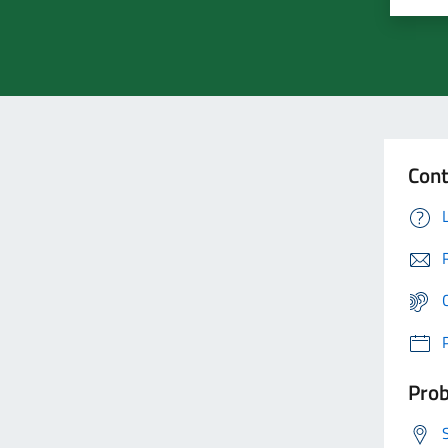
Cont
Prob