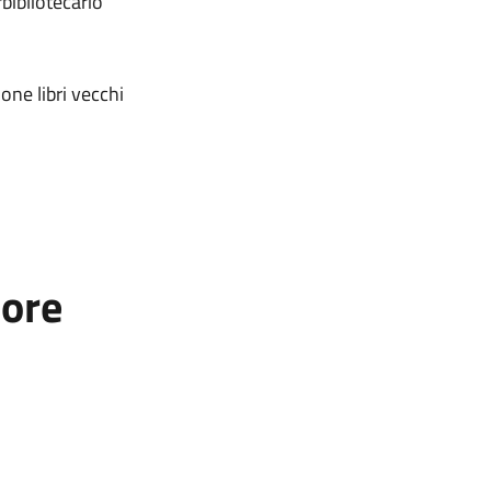
rbibliotecario
ione libri vecchi
tore