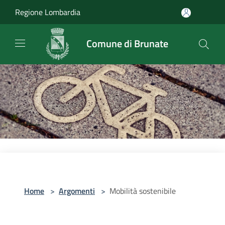
Salta al contenuto principale
Regione Lombardia
Comune di Brunate
Home
>
Argomenti
>
Mobilità sostenibile