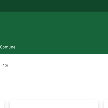
il Comune
i (10)