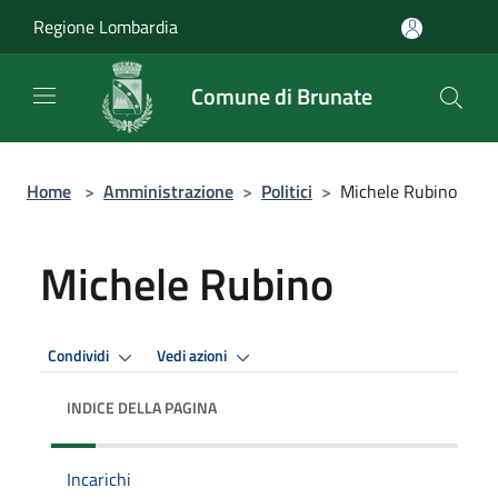
Salta al contenuto principale
Regione Lombardia
Comune di Brunate
Home
>
Amministrazione
>
Politici
>
Michele Rubino
Michele Rubino
Condividi
Vedi azioni
INDICE DELLA PAGINA
Incarichi