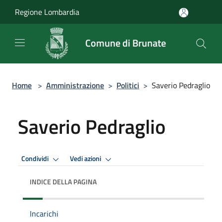
Salta al contenuto principale
Regione Lombardia
Comune di Brunate
Home
>
Amministrazione
>
Politici
>
Saverio Pedraglio
Saverio Pedraglio
Condividi
Vedi azioni
INDICE DELLA PAGINA
Incarichi