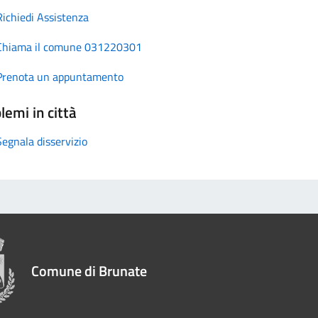
Richiedi Assistenza
Chiama il comune 031220301
Prenota un appuntamento
lemi in città
Segnala disservizio
Comune di Brunate