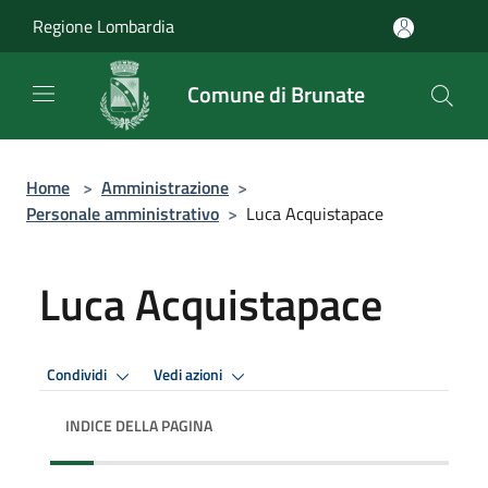
Salta al contenuto principale
Regione Lombardia
Comune di Brunate
Home
>
Amministrazione
>
Personale amministrativo
>
Luca Acquistapace
Luca Acquistapace
Condividi
Vedi azioni
INDICE DELLA PAGINA