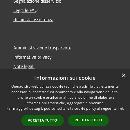
Segnalazione disservizio
Leggi le FAQ
Richiesta assistenza
Amministrazione trasparente
Informativa privacy
Note legali
×
Dichiarazione di accessibilità
Informazioni sui cookie
Questo sito web utilizza cookie tecnici e assimilati strettamente
necessari al corretto funzionamento e alla navigazione del sito,
nonché un cookie tecnico analitico al solo fine di elaborare
informazioni statistiche, aggregate e anonime.
RSS
Copyright © 2026 • Comune di
Per maggiori dettagli, può consultare la cookie policy al seguente
link
Accessibilità
Brunate • Powered by
Privacy
Municipium
Accesso
•
RIFIUTA TUTTO
ACCETTA TUTTO
Cookie
redazione