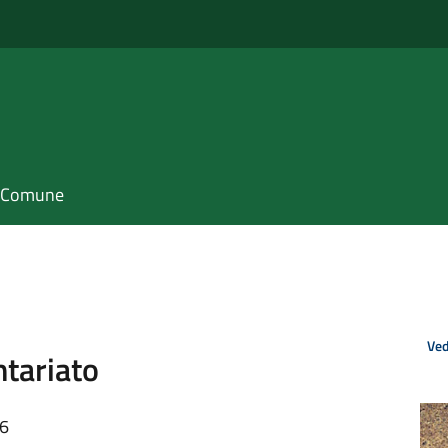
il Comune
Ved
ntariato
46