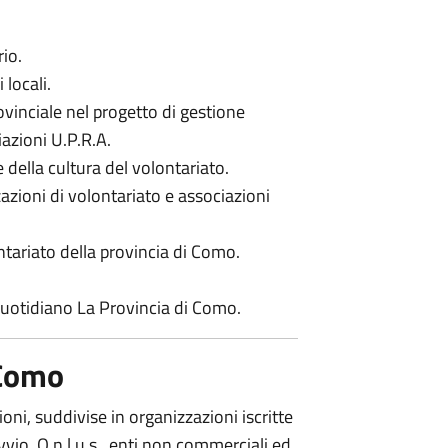
rio.
 locali.
vinciale nel progetto di gestione
iazioni U.P.R.A.
ella cultura del volontariato.
zioni di volontariato e associazioni
tariato della provincia di Como.
quotidiano La Provincia di Como.
 Como
oni, suddivise in organizzazioni iscritte
vvio, O.n.l.u.s., enti non commerciali ed