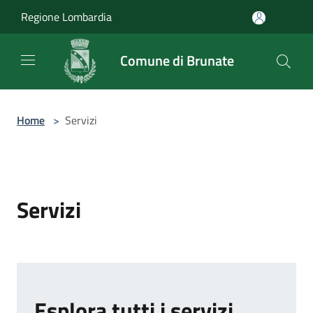
Salta al contenuto principale
Regione Lombardia
Comune di Brunate
Home
>
Servizi
Servizi
Esplora tutti i servizi