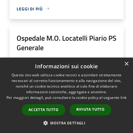
LEGGI DI PIÙ
Ospedale M.O. Locatelli Piario PS
Generale
Indirizzo
Via Groppino, 22
×
Informazioni sui cookie
Ospedale M.O. Locatelli Piario PS Generale...
Questo sito web utilizza cookie tecnici e assimilati strettamente
necessari al corretto funzionamento e alla navigazione del sito,
nonché un cookie tecnico analitico al solo fine di elaborare
informazioni statistiche, aggregate e anonime.
Per maggiori dettagli, può consultare la cookie policy al seguente
link
LEGGI DI PIÙ
RIFIUTA TUTTO
ACCETTA TUTTO
MOSTRA DETTAGLI
Ospedale SS Trinità Romano L.