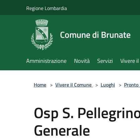
Salta al contenuto principale
Regione Lombardia
Comune di Brunate
Amministrazione
Novità
Servizi
Vivere 
Home
>
Vivere il Comune
>
Luoghi
>
Pronto
Osp S. Pellegrin
Generale