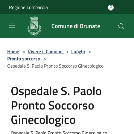
Salta al contenuto principale
Regione Lombardia
Comune di Brunate
Home
>
Vivere il Comune
>
Luoghi
>
Pronto soccorso
>
Ospedale S. Paolo Pronto Soccorso Ginecologico
Ospedale S. Paolo
Pronto Soccorso
Ginecologico
Ospedale S. Paolo Pronto Soccorso Ginecologico