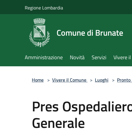
Salta al contenuto principale
Regione Lombardia
Comune di Brunate
Amministrazione
Novità
Servizi
Vivere 
Home
>
Vivere il Comune
>
Luoghi
>
Pronto
Pres Ospedaliero
Generale