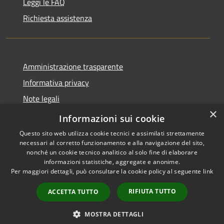
Leggi le FAQ
Richiesta assistenza
Amministrazione trasparente
Informativa privacy
Note legali
×
Dichiarazione di accessibilità
Informazioni sui cookie
Questo sito web utilizza cookie tecnici e assimilati strettamente
necessari al corretto funzionamento e alla navigazione del sito,
nonché un cookie tecnico analitico al solo fine di elaborare
informazioni statistiche, aggregate e anonime.
RSS
Copyright © 2026 • Comune di
Per maggiori dettagli, può consultare la cookie policy al seguente
link
Accessibilità
Brunate • Powered by
Privacy
Municipium
Accesso
•
RIFIUTA TUTTO
ACCETTA TUTTO
Cookie
redazione
Mappa del sito
MOSTRA DETTAGLI