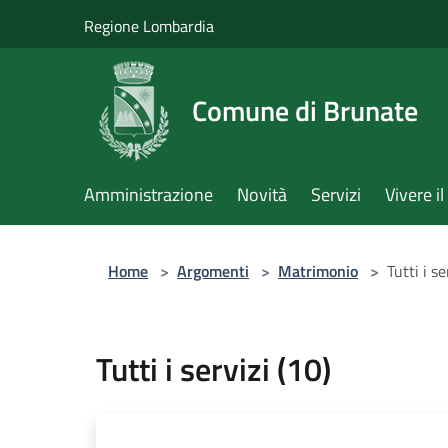
Salta al contenuto principale
Regione Lombardia
Comune di Brunate
Amministrazione
Novità
Servizi
Vivere 
Home
>
Argomenti
>
Matrimonio
>
Tutti i se
Tutti i servizi (10)