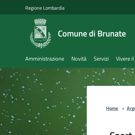
Salta al contenuto principale
Regione Lombardia
Comune di Brunate
Amministrazione
Novità
Servizi
Vivere 
Home
>
Arg