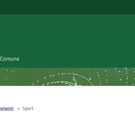
il Comune
omenti
>
Sport