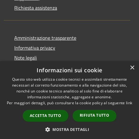
Richiesta assistenza
Amministrazione trasparente
Informativa privacy
Note legali
×
Dichiarazione di accessibilità
Informazioni sui cookie
Questo sito web utilizza cookie tecnici e assimilati strettamente
necessari al corretto funzionamento e alla navigazione del sito,
nonché un cookie tecnico analitico al solo fine di elaborare
informazioni statistiche, aggregate e anonime.
RSS
Copyright © 2026 • Comune di
Per maggiori dettagli, può consultare la cookie policy al seguente
link
Accessibilità
Brunate • Powered by
Privacy
Municipium
Accesso
•
RIFIUTA TUTTO
ACCETTA TUTTO
Cookie
redazione
Mappa del sito
MOSTRA DETTAGLI