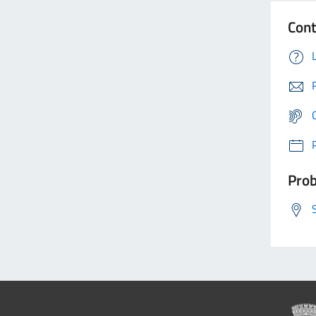
Cont
Prob