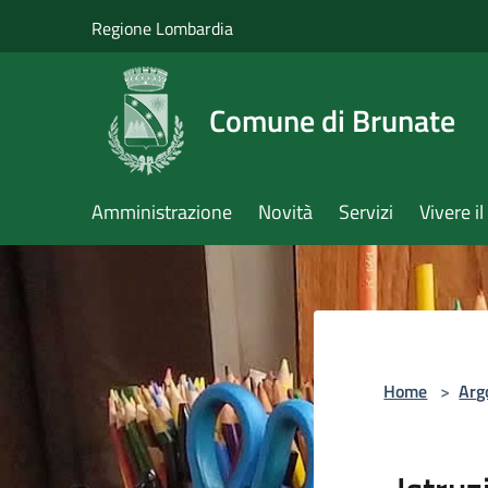
Salta al contenuto principale
Regione Lombardia
Comune di Brunate
Amministrazione
Novità
Servizi
Vivere 
Home
>
Arg