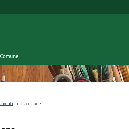
il Comune
omenti
>
Istruzione