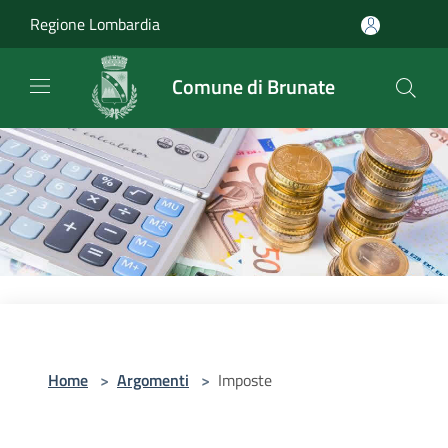
Salta al contenuto principale
Regione Lombardia
Comune di Brunate
Home
>
Argomenti
>
Imposte